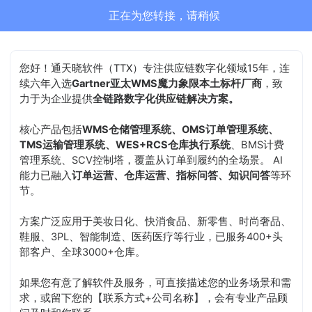
通天晓-售前客服正在为您服务
结束沟通
您好！通天晓软件（TTX）专注供应链数字化领域15年，连
续六年入选
Gartner亚太WMS魔力象限本土标杆厂商
，致
力于为企业提供
全链路数字化供应链解决方案。
核心产品包括
WMS仓储管理系统、OMS订单管理系统、
TMS运输管理系统、WES+RCS仓库执行系统
、BMS计费
管理系统、SCV控制塔，覆盖从订单到履约的全场景。 AI
能力已融入
订单运营、仓库运营、指标问答、知识问答
等环
节。
方案广泛应用于美妆日化、快消食品、新零售、时尚奢品、
鞋服、3PL、智能制造、医药医疗等行业，已服务400+头
部客户、全球3000+仓库。
如果您有意了解软件及服务，可直接描述您的业务场景和需
求，或留下您的【联系方式+公司名称】，会有专业产品顾