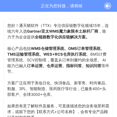
通天晓-售前客服正在为您服务
结束沟通
您好！通天晓软件（TTX）专注供应链数字化领域15年，连
续六年入选
Gartner亚太WMS魔力象限本土标杆厂商
，致
力于为企业提供
全链路数字化供应链解决方案。
核心产品包括
WMS仓储管理系统、OMS订单管理系统、
TMS运输管理系统、WES+RCS仓库执行系统
、BMS计费
管理系统、SCV控制塔，覆盖从订单到履约的全场景。 AI
能力已融入
订单运营、仓库运营、指标问答、知识问答
等环
节。
方案广泛应用于美妆日化、快消食品、新零售、时尚奢品、
鞋服、3PL、智能制造、医药医疗等行业，已服务400+头
部客户、全球3000+仓库。
如果您有意了解软件及服务，可直接描述您的业务场景和需
求，或留下您的【联系方式+公司名称】，会有专业产品顾