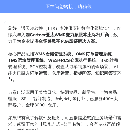
正在为您转接，请稍候
您好！通天晓软件（TTX）专注供应链数字化领域15年，连
续六年入选
Gartner亚太WMS魔力象限本土标杆厂商
，致
力于为企业提供
全链路数字化供应链解决方案。
核心产品包括
WMS仓储管理系统、OMS订单管理系统、
TMS运输管理系统、WES+RCS仓库执行系统
、BMS计费
管理系统、SCV控制塔，覆盖从订单到履约的全场景。 AI
能力已融入
订单运营、仓库运营、指标问答、知识问答
等环
节。
方案广泛应用于美妆日化、快消食品、新零售、时尚奢品、
鞋服、3PL、智能制造、医药医疗等行业，已服务400+头
部客户、全球3000+仓库。
如果您有意了解软件及服务，可直接描述您的业务场景和需
求，或留下您的【联系方式+公司名称】，会有专业产品顾