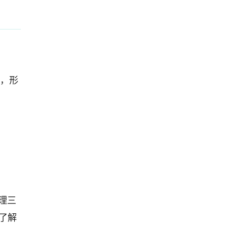
，形
理三
了解