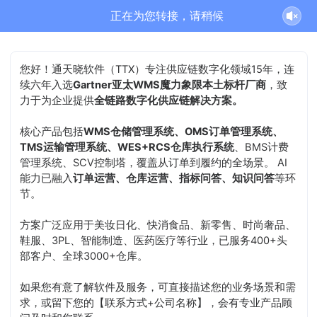
通天晓-售前客服正在为您服务
结束沟通
您好！通天晓软件（TTX）专注供应链数字化领域15年，连
续六年入选
Gartner亚太WMS魔力象限本土标杆厂商
，致
力于为企业提供
全链路数字化供应链解决方案。
核心产品包括
WMS仓储管理系统、OMS订单管理系统、
TMS运输管理系统、WES+RCS仓库执行系统
、BMS计费
管理系统、SCV控制塔，覆盖从订单到履约的全场景。 AI
能力已融入
订单运营、仓库运营、指标问答、知识问答
等环
节。
方案广泛应用于美妆日化、快消食品、新零售、时尚奢品、
鞋服、3PL、智能制造、医药医疗等行业，已服务400+头
部客户、全球3000+仓库。
如果您有意了解软件及服务，可直接描述您的业务场景和需
求，或留下您的【联系方式+公司名称】，会有专业产品顾