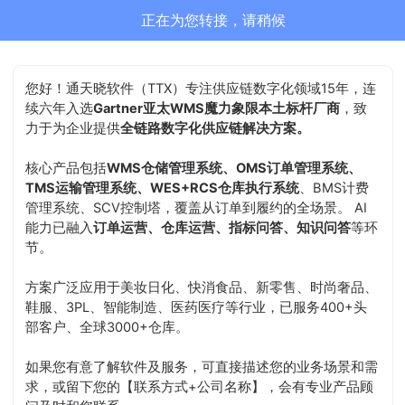
通天晓-售前客服正在为您服务
结束沟通
您好！通天晓软件（TTX）专注供应链数字化领域15年，连
续六年入选
Gartner亚太WMS魔力象限本土标杆厂商
，致
力于为企业提供
全链路数字化供应链解决方案。
核心产品包括
WMS仓储管理系统、OMS订单管理系统、
TMS运输管理系统、WES+RCS仓库执行系统
、BMS计费
管理系统、SCV控制塔，覆盖从订单到履约的全场景。 AI
能力已融入
订单运营、仓库运营、指标问答、知识问答
等环
节。
方案广泛应用于美妆日化、快消食品、新零售、时尚奢品、
鞋服、3PL、智能制造、医药医疗等行业，已服务400+头
部客户、全球3000+仓库。
如果您有意了解软件及服务，可直接描述您的业务场景和需
求，或留下您的【联系方式+公司名称】，会有专业产品顾