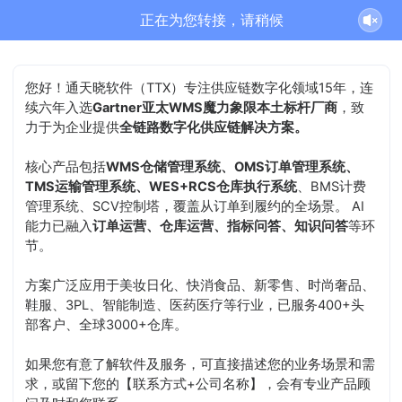
正在为您转接，请稍候
您好！通天晓软件（TTX）专注供应链数字化领域15年，连
续六年入选
Gartner亚太WMS魔力象限本土标杆厂商
，致
力于为企业提供
全链路数字化供应链解决方案。
核心产品包括
WMS仓储管理系统、OMS订单管理系统、
TMS运输管理系统、WES+RCS仓库执行系统
、BMS计费
管理系统、SCV控制塔，覆盖从订单到履约的全场景。 AI
能力已融入
订单运营、仓库运营、指标问答、知识问答
等环
节。
方案广泛应用于美妆日化、快消食品、新零售、时尚奢品、
鞋服、3PL、智能制造、医药医疗等行业，已服务400+头
部客户、全球3000+仓库。
如果您有意了解软件及服务，可直接描述您的业务场景和需
求，或留下您的【联系方式+公司名称】，会有专业产品顾