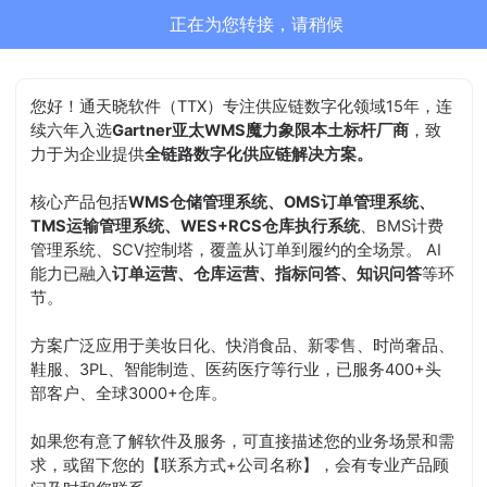
通天晓-售前客服正在为您服务
结束沟通
您好！通天晓软件（TTX）专注供应链数字化领域15年，连
续六年入选
Gartner亚太WMS魔力象限本土标杆厂商
，致
力于为企业提供
全链路数字化供应链解决方案。
核心产品包括
WMS仓储管理系统、OMS订单管理系统、
TMS运输管理系统、WES+RCS仓库执行系统
、BMS计费
管理系统、SCV控制塔，覆盖从订单到履约的全场景。 AI
能力已融入
订单运营、仓库运营、指标问答、知识问答
等环
节。
方案广泛应用于美妆日化、快消食品、新零售、时尚奢品、
鞋服、3PL、智能制造、医药医疗等行业，已服务400+头
部客户、全球3000+仓库。
如果您有意了解软件及服务，可直接描述您的业务场景和需
求，或留下您的【联系方式+公司名称】，会有专业产品顾