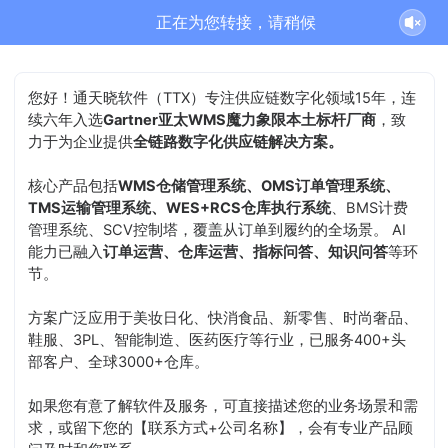
正在为您转接，请稍候
您好！通天晓软件（TTX）专注供应链数字化领域15年，连
续六年入选
Gartner亚太WMS魔力象限本土标杆厂商
，致
力于为企业提供
全链路数字化供应链解决方案。
核心产品包括
WMS仓储管理系统、OMS订单管理系统、
TMS运输管理系统、WES+RCS仓库执行系统
、BMS计费
管理系统、SCV控制塔，覆盖从订单到履约的全场景。 AI
能力已融入
订单运营、仓库运营、指标问答、知识问答
等环
节。
方案广泛应用于美妆日化、快消食品、新零售、时尚奢品、
鞋服、3PL、智能制造、医药医疗等行业，已服务400+头
部客户、全球3000+仓库。
如果您有意了解软件及服务，可直接描述您的业务场景和需
求，或留下您的【联系方式+公司名称】，会有专业产品顾