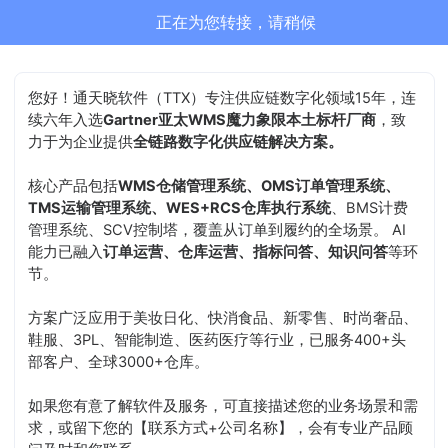
通天晓-售前客服正在为您服务
结束沟通
您好！通天晓软件（TTX）专注供应链数字化领域15年，连
续六年入选
Gartner亚太WMS魔力象限本土标杆厂商
，致
力于为企业提供
全链路数字化供应链解决方案。
核心产品包括
WMS仓储管理系统、OMS订单管理系统、
TMS运输管理系统、WES+RCS仓库执行系统
、BMS计费
管理系统、SCV控制塔，覆盖从订单到履约的全场景。 AI
能力已融入
订单运营、仓库运营、指标问答、知识问答
等环
节。
方案广泛应用于美妆日化、快消食品、新零售、时尚奢品、
鞋服、3PL、智能制造、医药医疗等行业，已服务400+头
部客户、全球3000+仓库。
如果您有意了解软件及服务，可直接描述您的业务场景和需
求，或留下您的【联系方式+公司名称】，会有专业产品顾