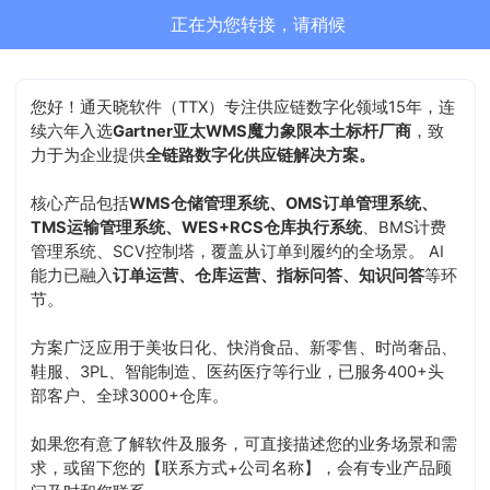
通天晓-售前客服正在为您服务
结束沟通
您好！通天晓软件（TTX）专注供应链数字化领域15年，连
续六年入选
Gartner亚太WMS魔力象限本土标杆厂商
，致
力于为企业提供
全链路数字化供应链解决方案。
核心产品包括
WMS仓储管理系统、OMS订单管理系统、
TMS运输管理系统、WES+RCS仓库执行系统
、BMS计费
管理系统、SCV控制塔，覆盖从订单到履约的全场景。 AI
能力已融入
订单运营、仓库运营、指标问答、知识问答
等环
节。
方案广泛应用于美妆日化、快消食品、新零售、时尚奢品、
鞋服、3PL、智能制造、医药医疗等行业，已服务400+头
部客户、全球3000+仓库。
如果您有意了解软件及服务，可直接描述您的业务场景和需
求，或留下您的【联系方式+公司名称】，会有专业产品顾