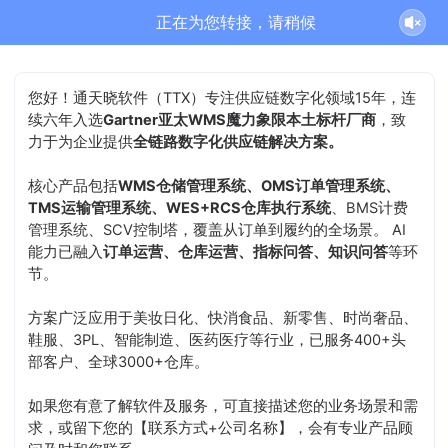
正在为您转接，请稍候
您好！通天晓软件（TTX）专注供应链数字化领域15年，连
续六年入选
Gartner亚太WMS魔力象限本土标杆厂商
，致
力于为企业提供
全链路数字化供应链解决方案。
核心产品包括
WMS仓储管理系统、OMS订单管理系统、
TMS运输管理系统、WES+RCS仓库执行系统
、BMS计费
管理系统、SCV控制塔，覆盖从订单到履约的全场景。 AI
能力已融入
订单运营、仓库运营、指标问答、知识问答
等环
节。
方案广泛应用于美妆日化、快消食品、新零售、时尚奢品、
鞋服、3PL、智能制造、医药医疗等行业，已服务400+头
部客户、全球3000+仓库。
如果您有意了解软件及服务，可直接描述您的业务场景和需
求，或留下您的【联系方式+公司名称】，会有专业产品顾