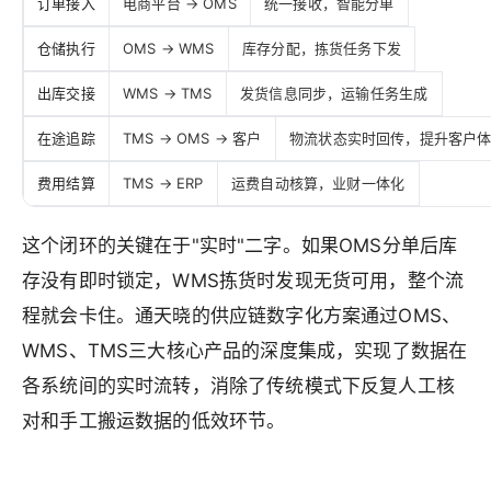
订单接入
电商平台 → OMS
统一接收，智能分单
仓储执行
OMS → WMS
库存分配，拣货任务下发
出库交接
WMS → TMS
发货信息同步，运输任务生成
在途追踪
TMS → OMS → 客户
物流状态实时回传，提升客户
费用结算
TMS → ERP
运费自动核算，业财一体化
这个闭环的关键在于"实时"二字。如果OMS分单后库
存没有即时锁定，WMS拣货时发现无货可用，整个流
程就会卡住。通天晓的供应链数字化方案通过OMS、
WMS、TMS三大核心产品的深度集成，实现了数据在
各系统间的实时流转，消除了传统模式下反复人工核
对和手工搬运数据的低效环节。