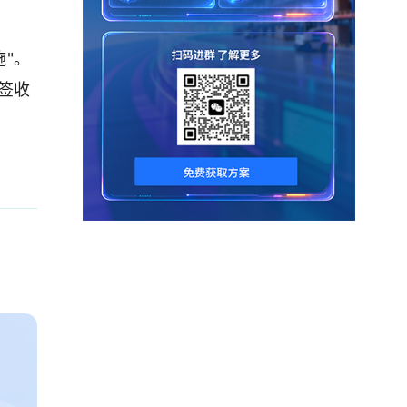
施"。
签收