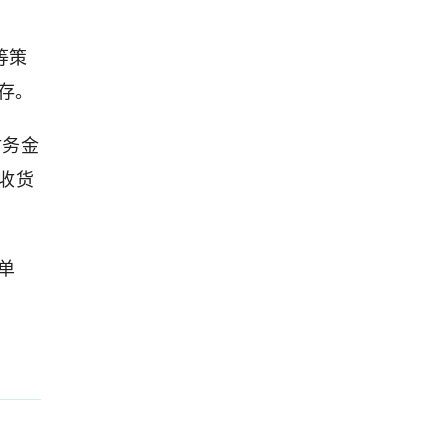
：
等策
存。
财务金
收货
单