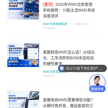
[置顶]
2026年WMS仓库管理
系统推荐：10款主流WMS系统
深度测评
WMS仓库管理系统
•
2026-05-11
15:18:08
离散制造WMS怎么选？从线边
仓、工序流转到BOM多层校验
的硬性要求
可以介绍下你们的产品么
WMS仓库管理系统
•
2026-08-03
18:58:27
直播电商WMS需要哪些功能？
从瞬时高并发、赠品套装到订