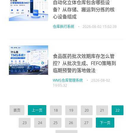
自动化立体仓库包含哪些设
备？从存储、搬运到分拣的核
心设备组成
仓库执行系统
•
2026-08-02 15:02:39
食品医药批次效期库存怎么管
控？从批次生成、FEFO策略到
临期预警的落地做法
WMS仓库管理系统
•
2026-08-02
19:05:32
首页
上一页
18
19
20
21
22
23
24
25
26
27
下一页