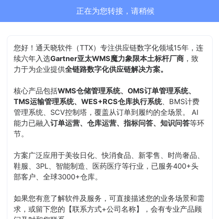
通天晓-售前客服正在为您服务
结束沟通
您好！通天晓软件（TTX）专注供应链数字化领域15年，连
续六年入选
Gartner亚太WMS魔力象限本土标杆厂商
，致
力于为企业提供
全链路数字化供应链解决方案。
核心产品包括
WMS仓储管理系统、OMS订单管理系统、
TMS运输管理系统、WES+RCS仓库执行系统
、BMS计费
管理系统、SCV控制塔，覆盖从订单到履约的全场景。 AI
能力已融入
订单运营、仓库运营、指标问答、知识问答
等环
节。
方案广泛应用于美妆日化、快消食品、新零售、时尚奢品、
鞋服、3PL、智能制造、医药医疗等行业，已服务400+头
部客户、全球3000+仓库。
如果您有意了解软件及服务，可直接描述您的业务场景和需
求，或留下您的【联系方式+公司名称】，会有专业产品顾