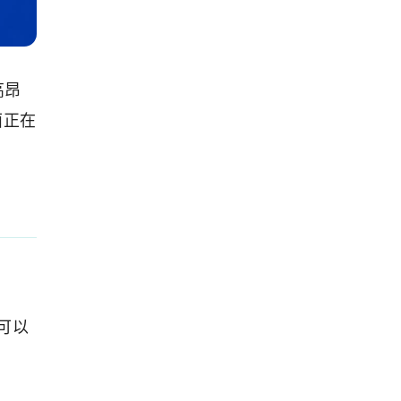
高昂
面正在
可以