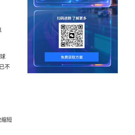
包
全球
化已不
效缩短