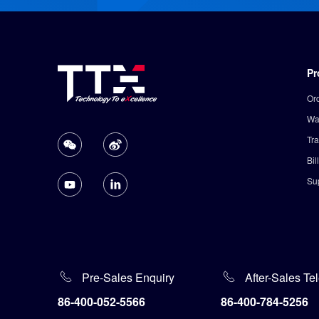
Pr
Or
Wa
Tr
Bi
Su
Pre-Sales Enquiry
After-Sales T
86-400-052-5566
86-400-784-5256