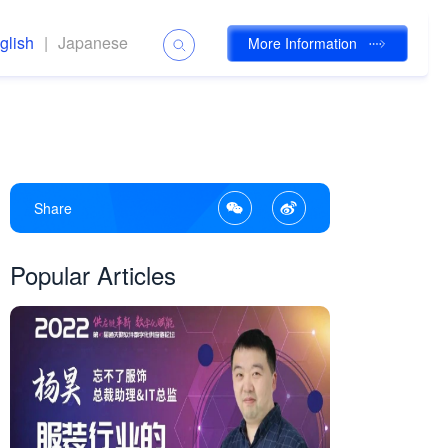
glish
|
Japanese
More Information
Share
Popular Articles