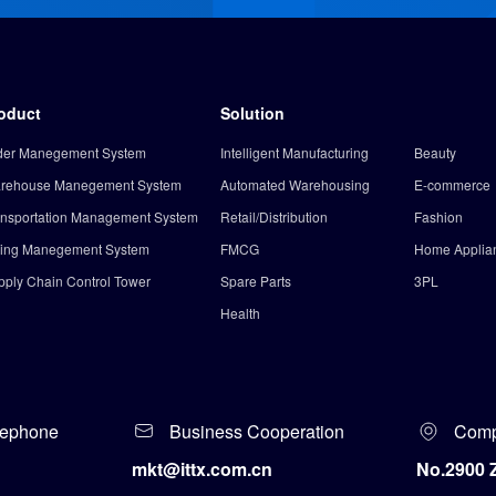
oduct
Solution
der Manegement System
Intelligent Manufacturing
Beauty
rehouse Manegement System
Automated Warehousing
E-commerce
ansportation Management System
Retail/Distribution
Fashion
lling Manegement System
FMCG
Home Applia
pply Chain Control Tower
Spare Parts
3PL
Health
elephone
Business Cooperation
Comp
mkt@ittx.com.cn
No.2900 