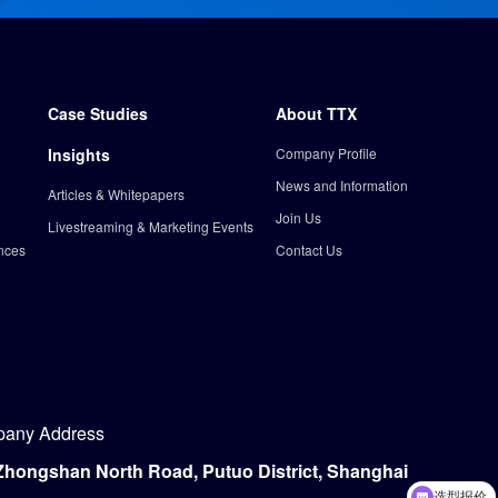
Case Studies
About TTX
Insights
Company Profile
News and Information
Articles & Whitepapers
Join Us
Livestreaming & Marketing Events
nces
Contact Us
any Address
Zhongshan North Road, Putuo District, Shanghai
选型报价