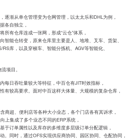
，逐渐从单仓管理变为仓网管理，以太太乐和DHL为例，
据各自独立，
将所有仓库连成一张网，形成“云仓”体系，
向智能仓转变，原来仓库里主要是人、地堆、叉车、货架、
S/RS库，以及穿梭车、智能分拣机、AGV等智能化、
物流项目。
内每日吞吐量较大等特征，中百仓有JIT时效指标，
性有较高要求。面对中百这样大体量、大规模的复杂仓库，
包含商超、便利店等各种大小业态，各个门店各有其诉求，
向上集成了多个业态不同的ERP系统，
基于订单属性以及库存的多维度多层级订单分配逻辑，
动。同时，通过OFS实现供应商协同、园区协同、仓配协同，