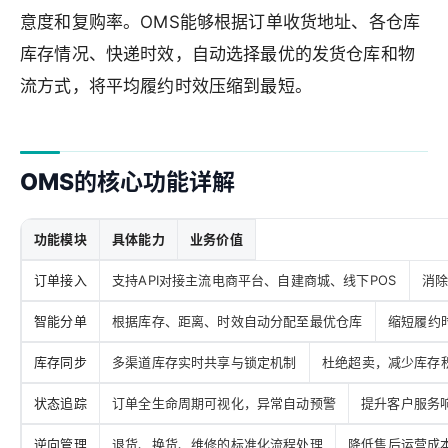
意度和复购率。OMS能够根据订单收货地址、各仓库
库存情况、快递时效，自动选择最优的发货仓库和物
流方式，将平均履约时效压缩到最短。
OMS的核心功能详解
功能模块
具体能力
业务价值
订单接入
支持API对接主流电商平台、自建商城、线下POS
消
智能分单
根据库存、距离、时效自动分配至最优仓库
缩短履约
库存同步
多渠道库存实时共享与锁定机制
杜绝超卖，减少库存
状态追踪
订单全生命周期可视化，异常自动预警
提升客户服务
逆向管理
退货、换货、维修的标准化流程处理
降低售后运营成