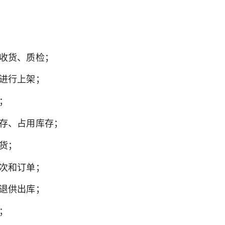
收货、质检；
进行上架；
；
存、占用库存；
货；
次和订单；
退供出库；
；