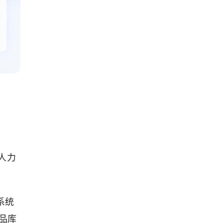
人力
系统
品库