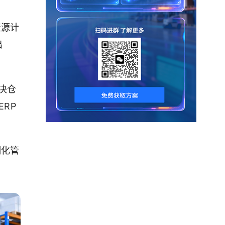
资源计
出
决仓
RP
细化管