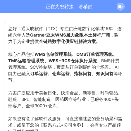
通天晓-售前客服正在为您服务
结束沟通
您好！通天晓软件（TTX）专注供应链数字化领域15年，连
续六年入选
Gartner亚太WMS魔力象限本土标杆厂商
，致
力于为企业提供
全链路数字化供应链解决方案。
核心产品包括
WMS仓储管理系统、OMS订单管理系统、
TMS运输管理系统、WES+RCS仓库执行系统
、BMS计费
管理系统、SCV控制塔，覆盖从订单到履约的全场景。 AI
能力已融入
订单运营、仓库运营、指标问答、知识问答
等环
节。
方案广泛应用于美妆日化、快消食品、新零售、时尚奢品、
鞋服、3PL、智能制造、医药医疗等行业，已服务400+头
部客户、全球3000+仓库。
如果您有意了解软件及服务，可直接描述您的业务场景和需
求，或留下您的【联系方式+公司名称】，会有专业产品顾