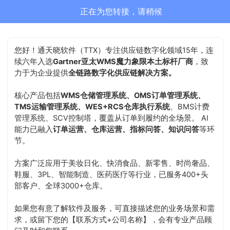
正在为您转接，请稍候
您好！通天晓软件（TTX）专注供应链数字化领域15年，连
续六年入选
Gartner亚太WMS魔力象限本土标杆厂商
，致
力于为企业提供
全链路数字化供应链解决方案。
核心产品包括
WMS仓储管理系统、OMS订单管理系统、
TMS运输管理系统、WES+RCS仓库执行系统
、BMS计费
管理系统、SCV控制塔，覆盖从订单到履约的全场景。 AI
能力已融入
订单运营、仓库运营、指标问答、知识问答
等环
节。
方案广泛应用于美妆日化、快消食品、新零售、时尚奢品、
鞋服、3PL、智能制造、医药医疗等行业，已服务400+头
部客户、全球3000+仓库。
如果您有意了解软件及服务，可直接描述您的业务场景和需
求，或留下您的【联系方式+公司名称】，会有专业产品顾