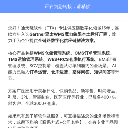
正在为您转接，请稍候
您好！通天晓软件（TTX）专注供应链数字化领域15年，连
续六年入选
Gartner亚太WMS魔力象限本土标杆厂商
，致
力于为企业提供
全链路数字化供应链解决方案。
核心产品包括
WMS仓储管理系统、OMS订单管理系统、
TMS运输管理系统、WES+RCS仓库执行系统
、BMS计费
管理系统、SCV控制塔，覆盖从订单到履约的全场景。 AI
能力已融入
订单运营、仓库运营、指标问答、知识问答
等环
节。
方案广泛应用于美妆日化、快消食品、新零售、时尚奢品、
鞋服、3PL、智能制造、医药医疗等行业，已服务400+头
部客户、全球3000+仓库。
如果您有意了解软件及服务，可直接描述您的业务场景和需
求，或留下您的【联系方式+公司名称】，会有专业产品顾