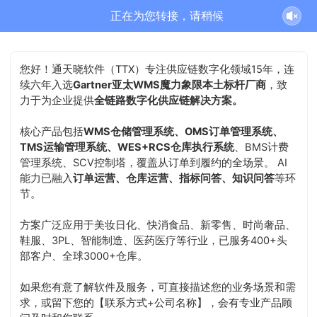
正在为您转接，请稍候
您好！通天晓软件（TTX）专注供应链数字化领域15年，连
续六年入选
Gartner亚太WMS魔力象限本土标杆厂商
，致
力于为企业提供
全链路数字化供应链解决方案。
核心产品包括
WMS仓储管理系统、OMS订单管理系统、
TMS运输管理系统、WES+RCS仓库执行系统
、BMS计费
管理系统、SCV控制塔，覆盖从订单到履约的全场景。 AI
能力已融入
订单运营、仓库运营、指标问答、知识问答
等环
节。
方案广泛应用于美妆日化、快消食品、新零售、时尚奢品、
鞋服、3PL、智能制造、医药医疗等行业，已服务400+头
部客户、全球3000+仓库。
如果您有意了解软件及服务，可直接描述您的业务场景和需
求，或留下您的【联系方式+公司名称】，会有专业产品顾