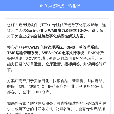
正在为您转接，请稍候
您好！通天晓软件（TTX）专注供应链数字化领域15年，连
续六年入选
Gartner亚太WMS魔力象限本土标杆厂商
，致
力于为企业提供
全链路数字化供应链解决方案。
核心产品包括
WMS仓储管理系统、OMS订单管理系统、
TMS运输管理系统、WES+RCS仓库执行系统
、BMS计费
管理系统、SCV控制塔，覆盖从订单到履约的全场景。 AI
能力已融入
订单运营、仓库运营、指标问答、知识问答
等环
节。
方案广泛应用于美妆日化、快消食品、新零售、时尚奢品、
鞋服、3PL、智能制造、医药医疗等行业，已服务400+头
部客户、全球3000+仓库。
如果您有意了解软件及服务，可直接描述您的业务场景和需
求，或留下您的【联系方式+公司名称】，会有专业产品顾