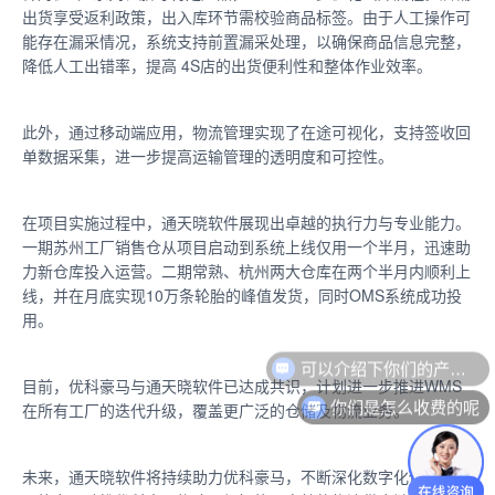
出货享受返利政策，出入库环节需校验商品标签。由于人工操作可
能存在漏采情况，系统支持前置漏采处理，以确保商品信息完整，
降低人工出错率，提高 4S店的出货便利性和整体作业效率。
此外，通过移动端应用，物流管理实现了在途可视化，支持签收回
单数据采集，进一步提高运输管理的透明度和可控性。
在项目实施过程中，通天晓软件展现出卓越的执行力与专业能力。
一期苏州工厂销售仓从项目启动到系统上线仅用一个半月，迅速助
力新仓库投入运营。二期常熟、杭州两大仓库在两个半月内顺利上
线，并在月底实现10万条轮胎的峰值发货，同时OMS系统成功投
用。
可以介绍下你们的产品么
目前，优科豪马与通天晓软件已达成共识，计划进一步推进WMS
你们是怎么收费的呢
在所有工厂的迭代升级，覆盖更广泛的仓储及物流业务。
未来，通天晓软件将持续助力优科豪马，不断深化数字化供应链管