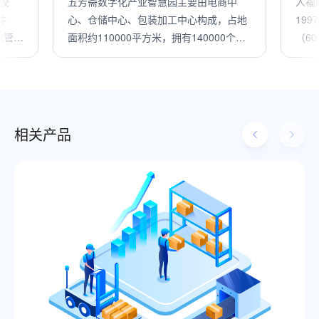
佼
五芳斋数字化产业智慧园主要由电商中
人福
件
心、仓储中心、包装加工中心构成，占地
19
化管
面积约110000平方米，拥有140000个货
（60
建立
位，借助通天晓软件WMS与OMS系统，
字化
能够满足日处理订单150000+，每小时出
智能
入库500托；与自动化设备集成实现全天
候无死角，综合提升了智能化物流装备和
仓储设施的计划、调度、运作、监控能
相关产品
力，使仓储供应链管理能力趋于完善，实
现产销高效协同。