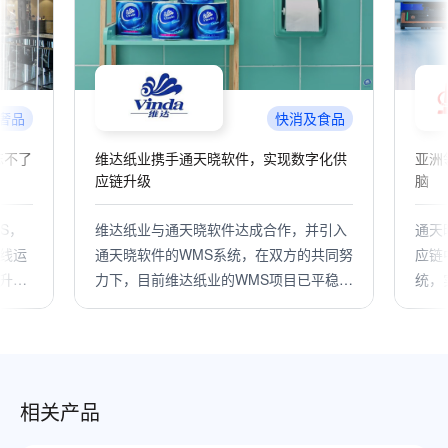
食品
零售分销
化供
亚洲领先的自动化仓储标杆背后的智慧大
达能
脑
引入
通天晓软件打造的OMS+WMS-数字化供
达能
共同努
应链中台系统帮助中百物流集成多个系
责达
平稳运
统，实现园区式智能化仓储管理；通过大
分销
小业态订单库存商品的统一管理，让不同
济发
业态之间信息资源库存共享；同时优化运
件O
营管理流程、提升仓配整体效率，实现了
平台
库存管理的精细化与可视化。
产品
核算
相关产品
升上