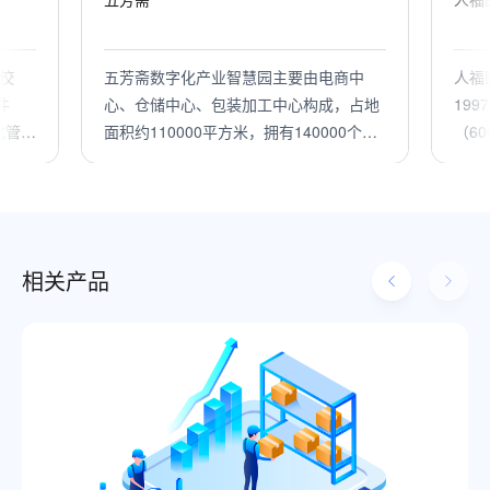
佼
五芳斋数字化产业智慧园主要由电商中
人福
件
心、仓储中心、包装加工中心构成，占地
19
化管
面积约110000平方米，拥有140000个货
（60
建立
位，借助通天晓软件WMS与OMS系统，
字化
能够满足日处理订单150000+，每小时出
智能
入库500托；与自动化设备集成实现全天
候无死角，综合提升了智能化物流装备和
仓储设施的计划、调度、运作、监控能
相关产品
力，使仓储供应链管理能力趋于完善，实
现产销高效协同。