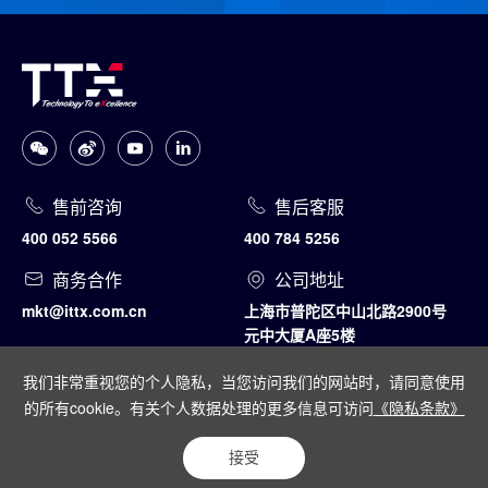
售前咨询
售后客服
400 052 5566
400 784 5256
商务合作
公司地址
mkt@ittx.com.cn
上海市普陀区中山北路2900号
元中大厦A座5楼
我们非常重视您的个人隐私，当您访问我们的网站时，请同意使用
隐私条款
网站地图
的所有cookie。有关个人数据处理的更多信息可访问
《隐私条款》
软件企业编号：沪R-2014-0180|
备案编号：沪ICP备12001270号-1
Copyright@2011-2024 上海通天晓
沪公网安备31010502005045号
接受
Powered by Yongsy