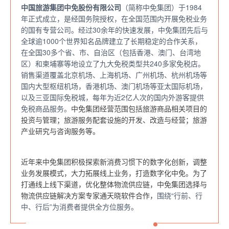
中国旅游集团中免股份有限公司
（简称中免集团）于1984
年正式成立，是经国务院授权，在全国范围内开展免税业务
的国有专营公司。经过30余年的快速发展，中免集团先后与
全球逾1000个世界知名品牌建立了长期稳定的合作关系，
在全国30多个省、市、自治区（包括香港、澳门、台湾地
区）和柬埔寨等地设立了九大免税类型共240多家免税店。
销售渠道覆盖北京机场、上海机场、广州机场、杭州机场等
国内大型枢纽机场，香港机场、澳门机场等亚太国际机场，
以及三亚国际免税城，每年为近2亿人次的国内外游客提供
免税商品服务。
中免集团经营范围包括旅游商品相关项目的
投资与管理；
旅游服务配套设施的开发、改造与经营；
旅游
产业研究与咨询服务等。
近年来中免集团积极探索新消费习惯下的数字化创新，调整
业务发展模式，大力拓展线上业务，打造数字化中免。为了
打通线上线下渠道，优化整体物流供应链，中免集团选择与
物流供应链解决方案专家通天晓软件合作，
围绕“行前、行
中、行后”为消费者提供全方位服务。