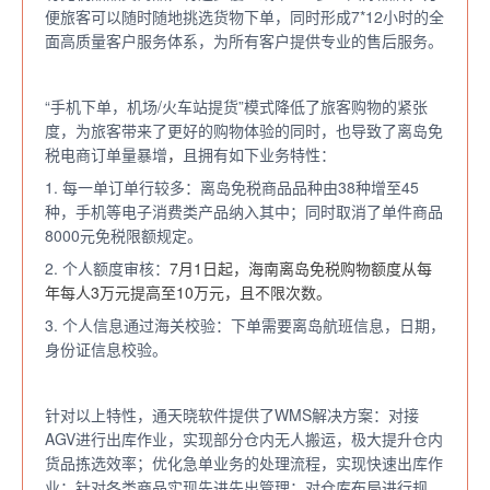
便旅客可以随时随地挑选货物下单，同时形成7*12小时的全
面高质量客户服务体系，为所有客户提供专业的售后服务。
“手机下单，机场/火车站提货”模式降低了旅客购物的紧张
度，为旅客带来了更好的购物体验的同时，也导致了离岛免
税电商订单量暴增
，
且拥有如下业务特性：
1. 每一单订单行较多：离岛免税商品品种由38种增至45
种，手机等电子消费类产品纳入其中；同时取消了单件商品
8000元免税限额规定。
2. 个人额度审核：
7月1日起，海南离岛免税购物额度从每
年每人3万元提高至10万元，且不限次数。
3. 个人信息通过海关校验：下单需要离岛航班信息，日期，
身份证信息校验。
针对以上特性，通天晓软件提供了WMS解决方案：对接
AGV进行出库作业，实现部分仓内无人搬运，极大提升仓内
货品拣选效率；优化急单业务的处理流程，实现快速出库作
业；针对各类商品实现先进先出管理；对仓库布局进行规