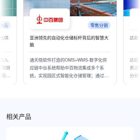
食品
零售分销
化供
亚洲领先的自动化仓储标杆背后的智慧大
达能
脑
引入
通天晓软件打造的OMS+WMS-数字化供
达能
共同努
应链中台系统帮助中百物流集成多个系
责达
平稳运
统，实现园区式智能化仓储管理；通过大
分销
小业态订单库存商品的统一管理，让不同
济发
业态之间信息资源库存共享；同时优化运
件O
营管理流程、提升仓配整体效率，实现了
平台
库存管理的精细化与可视化。
产品
核算
相关产品
升上
持续