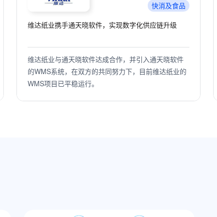
零售分销
亚洲领先的自动化仓储标杆背后的智慧大脑
通天晓软件打造的OMS+WMS-数字化供应链中台系统
帮助中百物流集成多个系统，实现园区式智能化仓储
管理；通过大小业态订单库存商品的统一管理，让不
同业态之间信息资源库存共享；同时优化运营管理流
程、提升仓配整体效率，实现了库存管理的精细化与
可视化。