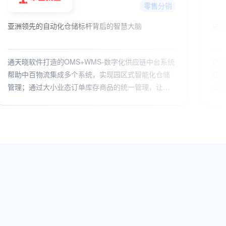
零售分销
达能
烽
达能（中国）食品饮料有限公司，主要负责达能集团
烽
在中国大陆饮料供应链业务，分销业务遍布全国，建
信
立了适合各区域经济发展特点的分销体系。借助以通
供
天晓软件OMS为中台的库存订单履约一体化管理平
台，解决了全国多渠道分销体系下集成产品分销、库
存、配额、授信体系、财务核算等管理，实现全渠道
一盘货管理、提升上下游协同效率和透明度，助力生
意可持续增长。