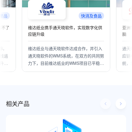
食品
零售分销
化供
亚洲领先的自动化仓储标杆背后的智慧大
达能
脑
引入
通天晓软件打造的OMS+WMS-数字化供
达能
共同努
应链中台系统帮助中百物流集成多个系
责达
平稳运
统，实现园区式智能化仓储管理；通过大
分销
小业态订单库存商品的统一管理，让不同
济发
业态之间信息资源库存共享；同时优化运
件O
营管理流程、提升仓配整体效率，实现了
平台
库存管理的精细化与可视化。
产品
核算
相关产品
升上
持续