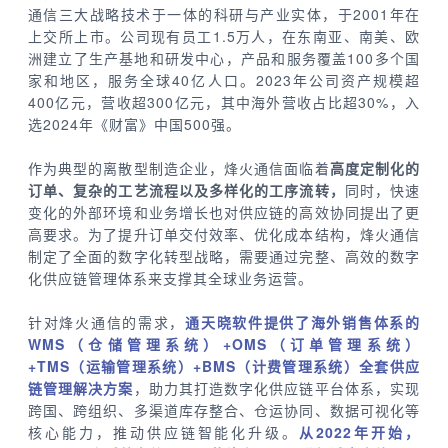
通信三大战略技术于一体的科研与产业实体，于2001年在
上交所上市。公司现有员工1.5万人，在东南亚、南美、欧
洲建立了生产基地和研发中心，产品和服务覆盖100多个国
家和地区，服务全球40亿人口。2023年公司资产规模超
400亿元，营收超300亿元，其中海外营收占比超30%，入
选2024年《财富》中国500强。
作为典型的离散型制造企业，烽火通信面临着
高度定制化的
订单、复杂的工艺流程以及多样化的工序流转，
同时，快速
变化的外部环境和业务增长也对供应链的高效协同提出了更
高要求。为了提升订单交付效率、优化成本结构，烽火通信
制定了全面的数字化转型战略，需要通过完整、高效的数字
化供应链管理体系来支撑其全球业务运营。
针对烽火通信的需求，
通天晓软件提供了海
外销售体系的
WMS（仓储管理系统）+OMS（订单管理系统）
+TMS（运输管理系统）+BMS（计费管理系统）全套供应
链管理解决方案
，助力其打造数字化供应链平台体系，实现
跨国、跨组织、多渠道库存整合、仓运协同、数据可视化等
核心能力，推动供应链智能化升级。
从2022年开始，