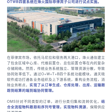
OTWB四套系统在烽火国际菲律宾子公司进行试点实施。
在菲律宾市场，依托马尼拉和宿务两大港口，烽火通信建立
了包含区域中心库、代维前置仓、总包前置仓等在内的复杂
仓储网络。然而，传统业务系统独立、管理资源分散，导致
协同效率低下。通过O+W+T+B四个系统功能模块，通天晓
软件成功打通各业务组织及上下游系统，重构业务流程，消
除业务断点，
实现了从订单生成、仓库处理、出库、运输跟
踪到结算的端到端协同管理。
OMS针对不同类型的订单，进行分类归集和流转优化，
结
合全流程物料跟踪和序列号管理，实现物料溯源
，保障供应