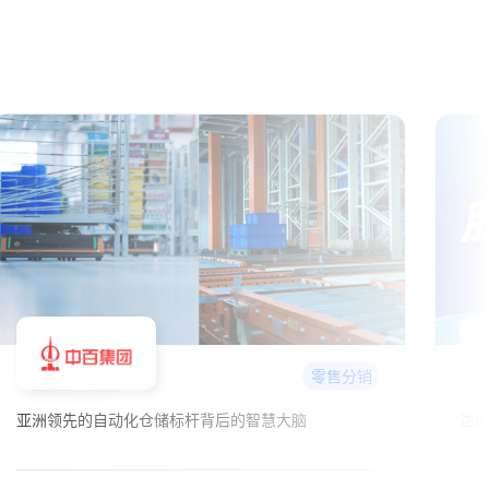
零售分销
达能
烽