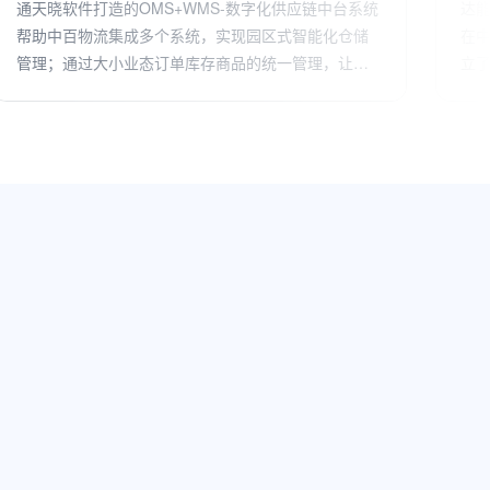
达能（中国）食品饮料有限公司，主要负责达能集团
烽
在中国大陆饮料供应链业务，分销业务遍布全国，建
信
立了适合各区域经济发展特点的分销体系。借助以通
供
天晓软件OMS为中台的库存订单履约一体化管理平
台，解决了全国多渠道分销体系下集成产品分销、库
存、配额、授信体系、财务核算等管理，实现全渠道
一盘货管理、提升上下游协同效率和透明度，助力生
意可持续增长。