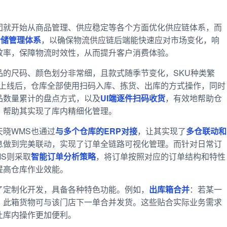
团就开始从商品管理、供应稳定等各个方面优化供应链体系，而
仓储管理体系
，以确保物流供应链后端能快速应对市场变化，响
效率，保障物流时效性，从而提升客户消费体验。
品的尺码、颜色划分非常细，且款式随季节变化，SKU种类繁
S上线后，仓库全部使用扫码入库、拣货、出库的方式操作，同时
品数量累计的盘点方式，以及
UI端逐件扫码收货
，有效地帮助仓
，帮助其实现了库内精细化管理。
晓WMS也通过
与多个仓库的ERP对接
，让其实现了
多仓联动和
息做到完美联动，实现了订单全链路可视化管理。而针对日常订
S则采取
智能订单分析策略
，将订单按照对应的订单结构和特性
提高仓库作业效能。
了定制化开发，具备各种特色功能。例如，
出库箱合并
：若某一
，此箱货物可与该门店下一单合并发货。这些贴合实际业务需求
让库内操作更加便利。