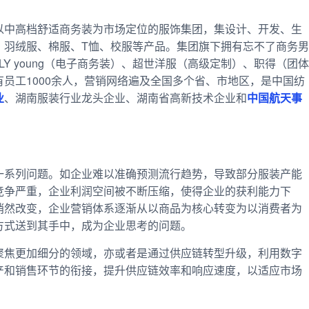
以中高档舒适商务装为市场定位的服饰集团，集设计、开发、生
、羽绒服、棉服、T恤、校服等产品。集团旗下拥有忘不了商务男
NBLY young（电子商务装）、超世洋服（高级定制）、职得（团体
员工1000余人，营销网络遍及全国多个省、市地区，是中国纺
业
、湖南服装行业龙头企业、湖南省高新技术企业和
中国航天事
一系列问题。如企业难以准确预测流行趋势，导致部分服装产能
竞争严重，企业利润空间被不断压缩，使得企业的获利能力下
悄然改变，企业营销体系逐渐从以商品为核心转变为以消费者为
方式送到其手中，成为企业思考的问题。
聚焦更加细分的领域，亦或者是通过供应链转型升级，利用数字
产和销售环节的衔接，提升供应链效率和响应速度，以适应市场