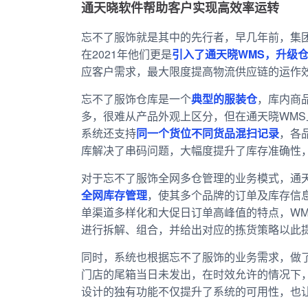
通天晓软件帮助客户实现高效率运转
忘不了服饰就是其中的先行者，早几年前，集
在2021年他们更是
引入了通天晓WMS，升级
应客户需求，
最
大限度提高物流供应链的运作
忘不了服饰仓库是一个
典型的服装仓
，库内商
多，很难从产品外观上区分，但在通天晓WM
系统还支持
同一个货位不同货品混扫记录
，各
库解决了串码问题，大幅度提升了库存准确性
对于忘不了服饰全网多仓管理的业务模式，通天
全网库存管理
，使其多个品牌的订单及库存信
单渠道多样化和大促日订单高峰值的特点，WM
进行拆解、组合，并给出对应的拣货策略以此
同时，系统也根据忘不了服饰的业务需求，做
门店的尾箱当日未发出，在时效允许的情况下
设计的独有功能不仅提升了系统的可用性，也