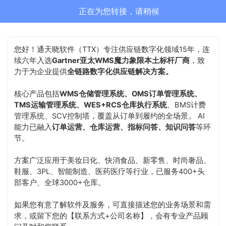
正在为您转接，请稍候
您好！通天晓软件（TTX）专注供应链数字化领域15年，连
续六年入选
Gartner亚太WMS魔力象限本土标杆厂商
，致
力于为企业提供
全链路数字化供应链解决方案。
核心产品包括
WMS仓储管理系统、OMS订单管理系统、
TMS运输管理系统、WES+RCS仓库执行系统
、BMS计费
管理系统、SCV控制塔，覆盖从订单到履约的全场景。 AI
能力已融入
订单运营、仓库运营、指标问答、知识问答
等环
节。
方案广泛应用于美妆日化、快消食品、新零售、时尚奢品、
鞋服、3PL、智能制造、医药医疗等行业，已服务400+头
部客户、全球3000+仓库。
如果您有意了解软件及服务，可直接描述您的业务场景和需
求，或留下您的【联系方式+公司名称】，会有专业产品顾