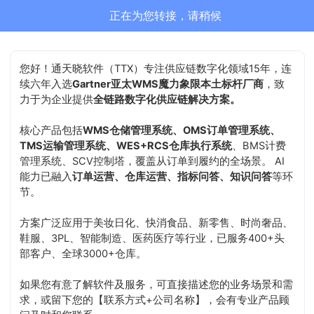
正在为您转接，请稍候
您好！通天晓软件（TTX）专注供应链数字化领域15年，连
续六年入选
Gartner亚太WMS魔力象限本土标杆厂商
，致
力于为企业提供
全链路数字化供应链解决方案。
核心产品包括
WMS仓储管理系统、OMS订单管理系统、
TMS运输管理系统、WES+RCS仓库执行系统
、BMS计费
管理系统、SCV控制塔，覆盖从订单到履约的全场景。 AI
能力已融入
订单运营、仓库运营、指标问答、知识问答
等环
节。
方案广泛应用于美妆日化、快消食品、新零售、时尚奢品、
鞋服、3PL、智能制造、医药医疗等行业，已服务400+头
部客户、全球3000+仓库。
如果您有意了解软件及服务，可直接描述您的业务场景和需
求，或留下您的【联系方式+公司名称】，会有专业产品顾