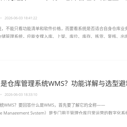
•
2026-06-03 18:41:22
统，不能只看功能清单和软件价格，而要看系统是否适合自身仓库业
仓储管理系统，应能支撑入库、上架、库位、库存、拣货、复核、出
码作业、多仓协同和系
是仓库管理系统WMS？功能详解与选型避
•
2026-06-03 18:33:10
统WMS？要回答什么是WMS，首先要了解它的全称——
use Management System）是专门用于管理仓库日常运营的数字化
架存储、库