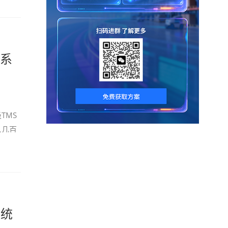
S系
TMS
从几百
系统