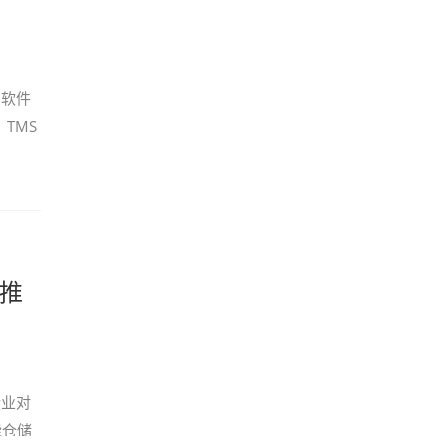
的软件
TMS
牌推
企业对
能仓储