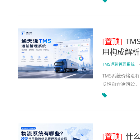
[置顶]
TM
用构成解析
TMS运输管理系统
TMS系统价格没
反馈和在途跟踪，
多承运商协同、签
[置顶]
什么