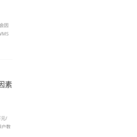
会因
WMS
因素
元/
用户数