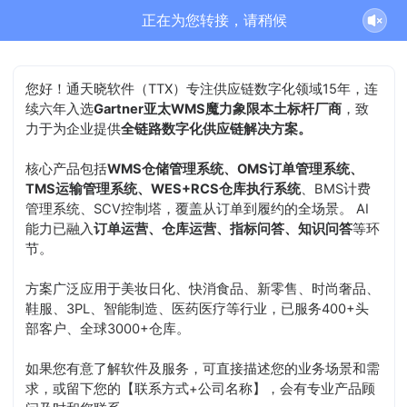
通天晓-售前客服正在为您服务
结束沟通
您好！通天晓软件（TTX）专注供应链数字化领域15年，连
续六年入选
Gartner亚太WMS魔力象限本土标杆厂商
，致
力于为企业提供
全链路数字化供应链解决方案。
核心产品包括
WMS仓储管理系统、OMS订单管理系统、
TMS运输管理系统、WES+RCS仓库执行系统
、BMS计费
管理系统、SCV控制塔，覆盖从订单到履约的全场景。 AI
能力已融入
订单运营、仓库运营、指标问答、知识问答
等环
节。
方案广泛应用于美妆日化、快消食品、新零售、时尚奢品、
鞋服、3PL、智能制造、医药医疗等行业，已服务400+头
部客户、全球3000+仓库。
如果您有意了解软件及服务，可直接描述您的业务场景和需
求，或留下您的【联系方式+公司名称】，会有专业产品顾