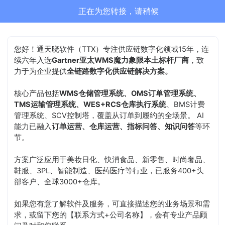
通天晓-售前客服正在为您服务
结束沟通
您好！通天晓软件（TTX）专注供应链数字化领域15年，连
续六年入选
Gartner亚太WMS魔力象限本土标杆厂商
，致
力于为企业提供
全链路数字化供应链解决方案。
核心产品包括
WMS仓储管理系统、OMS订单管理系统、
TMS运输管理系统、WES+RCS仓库执行系统
、BMS计费
管理系统、SCV控制塔，覆盖从订单到履约的全场景。 AI
能力已融入
订单运营、仓库运营、指标问答、知识问答
等环
节。
方案广泛应用于美妆日化、快消食品、新零售、时尚奢品、
鞋服、3PL、智能制造、医药医疗等行业，已服务400+头
部客户、全球3000+仓库。
如果您有意了解软件及服务，可直接描述您的业务场景和需
求，或留下您的【联系方式+公司名称】，会有专业产品顾