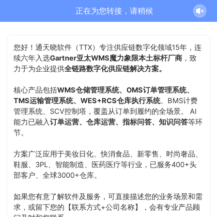
正在为您转接，请稍候
您好！通天晓软件（TTX）专注供应链数字化领域15年，连
续六年入选
Gartner亚太WMS魔力象限本土标杆厂商
，致
力于为企业提供
全链路数字化供应链解决方案。
核心产品包括
WMS仓储管理系统、OMS订单管理系统、
TMS运输管理系统、WES+RCS仓库执行系统
、BMS计费
管理系统、SCV控制塔，覆盖从订单到履约的全场景。 AI
能力已融入
订单运营、仓库运营、指标问答、知识问答
等环
节。
方案广泛应用于美妆日化、快消食品、新零售、时尚奢品、
鞋服、3PL、智能制造、医药医疗等行业，已服务400+头
部客户、全球3000+仓库。
如果您有意了解软件及服务，可直接描述您的业务场景和需
求，或留下您的【联系方式+公司名称】，会有专业产品顾