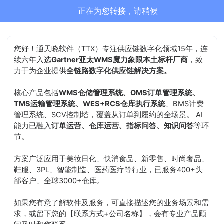
正在为您转接，请稍候
您好！通天晓软件（TTX）专注供应链数字化领域15年，连
续六年入选
Gartner亚太WMS魔力象限本土标杆厂商
，致
力于为企业提供
全链路数字化供应链解决方案。
核心产品包括
WMS仓储管理系统、OMS订单管理系统、
TMS运输管理系统、WES+RCS仓库执行系统
、BMS计费
管理系统、SCV控制塔，覆盖从订单到履约的全场景。 AI
能力已融入
订单运营、仓库运营、指标问答、知识问答
等环
节。
方案广泛应用于美妆日化、快消食品、新零售、时尚奢品、
鞋服、3PL、智能制造、医药医疗等行业，已服务400+头
部客户、全球3000+仓库。
如果您有意了解软件及服务，可直接描述您的业务场景和需
求，或留下您的【联系方式+公司名称】，会有专业产品顾