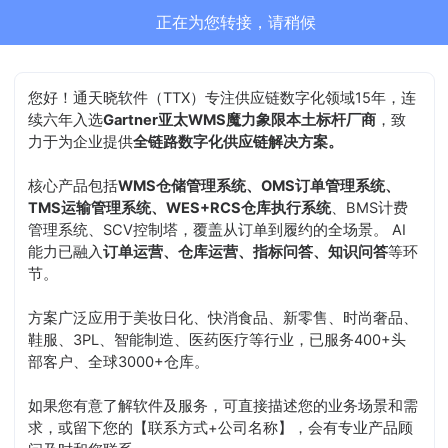
正在为您转接，请稍候
您好！通天晓软件（TTX）专注供应链数字化领域15年，连
续六年入选
Gartner亚太WMS魔力象限本土标杆厂商
，致
力于为企业提供
全链路数字化供应链解决方案。
核心产品包括
WMS仓储管理系统、OMS订单管理系统、
TMS运输管理系统、WES+RCS仓库执行系统
、BMS计费
管理系统、SCV控制塔，覆盖从订单到履约的全场景。 AI
能力已融入
订单运营、仓库运营、指标问答、知识问答
等环
节。
方案广泛应用于美妆日化、快消食品、新零售、时尚奢品、
鞋服、3PL、智能制造、医药医疗等行业，已服务400+头
部客户、全球3000+仓库。
如果您有意了解软件及服务，可直接描述您的业务场景和需
求，或留下您的【联系方式+公司名称】，会有专业产品顾