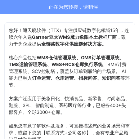
正在为您转接，请稍候
您好！通天晓软件（TTX）专注供应链数字化领域15年，连
续六年入选
Gartner亚太WMS魔力象限本土标杆厂商
，致
力于为企业提供
全链路数字化供应链解决方案。
核心产品包括
WMS仓储管理系统、OMS订单管理系统、
TMS运输管理系统、WES+RCS仓库执行系统
、BMS计费
管理系统、SCV控制塔，覆盖从订单到履约的全场景。 AI
能力已融入
订单运营、仓库运营、指标问答、知识问答
等环
节。
方案广泛应用于美妆日化、快消食品、新零售、时尚奢品、
鞋服、3PL、智能制造、医药医疗等行业，已服务400+头
部客户、全球3000+仓库。
如果您有意了解软件及服务，可直接描述您的业务场景和需
求，或留下您的【联系方式+公司名称】，会有专业产品顾