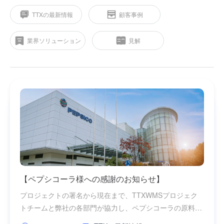
TTXの最新情報
顧客事例
業界ソリューション
見解
【TTXの海外進出】TTXがSSCL SEA 2024・シン
【ペプシコーラ様への感謝のお知らせ】
TTXはAIMアラブ首長国連邦国際投資年会に登場
中国医药装备のリーディング企業であるTruking
ガポールに出展
し、企業のデジタル化サプライチェーンの進展を推
は、60万種類以上の物料と30以上の倉庫をどのよ
中国の主要な物流システムおよびソリューションプロバイ
プロジェクトの署名から現在まで、TTXWMSプロジェク
TTXは中国の主要な物流システムおよびソリューションプ
Trukingの情報管理、経営管理、倉庫業務などの現状を整
進しました。
うに管理していますか？
ダーとして、TTXは本イベントで東南アジアの顧客に先進
トチームと弊社の各部門が協力し、ペプシコーラの原料倉
ロバイダーとして、AIM年会の優れた出展企業の一つに選
理した結果、TTXは彼らに倉庫内物流のデジタルソリュー
的なデジタルサプライチェーンソリューションを展示しま
庫、工場倉庫、およびペプシコーラDC倉庫のプロジェク
ばれました。会場では、TTXの卓越した技術力とビジネス
ションを提供しました。このソリューションは入庫から出