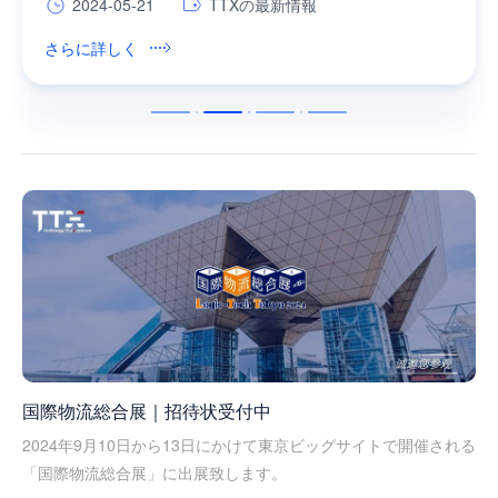
2024-10-30
2024-05-21
2024-05-09
2024-04-25
TTXの最新情報
TTXの最新情報
TTXの最新情報
顧客事例
した。
トがすべて成功裏に稼働を開始しました！
価値を展示し、さらなる国際的な協力の機会を模索しまし
庫、出庫時の在庫検索、配送の受け入れ、グローバルな在
た。
庫管理、タスクスケジューリング、装置の協調処理などを
さらに詳しく
さらに詳しく
さらに詳しく
さらに詳しく
統合したものです。これは製造業における機能が非常に包
括的な事例であり、30以上の倉庫と複数の所有者の運営要
件を満たすと同時に、60万以上のアイテムの精緻な管理要
求も達成しています。
国際物流総合展｜招待状受付中
2024年9月10日から13日にかけて東京ビッグサイトで開催される
「国際物流総合展」に出展致します。