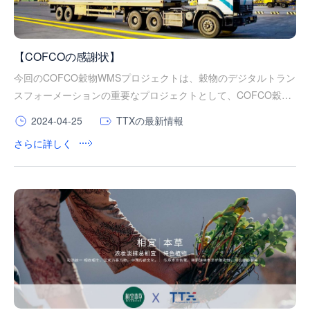
【COFCOの感謝状】
今回のCOFCO穀物WMSプロジェクトは、穀物のデジタルトラン
スフォーメーションの重要なプロジェクトとして、COFCO穀物
の45工場の倉庫システムのアップグレード改造を含む全体計画が
2024-04-25
TTXの最新情報
されています。プロジェクト全体は、さまざまな種類の倉庫業務
さらに詳しく
に加え、SAP、ワンカードパーク管理システム、TMS、RFID、
自動化立体倉庫WCSなどの複数のシステムとの統合が必要で
す。この度、COFCO（鄭州）穀物油脂工業有限公司は、2023年
6月13日に成功裏に稼働を開始しました。