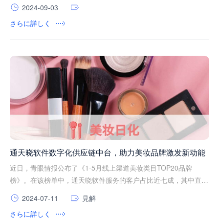
2024-09-03
さらに詳しく
通天晓软件数字化供应链中台，助力美妆品牌激发新动能
近日，青眼情报公布了《1-5月线上渠道美妆类目TOP20品牌
榜》。在该榜单中，通天晓软件服务的客户占比近七成，其中直接
客户近五成，彰显了其在美妆行业中的重要地位和影响力。
2024-07-11
見解
さらに詳しく