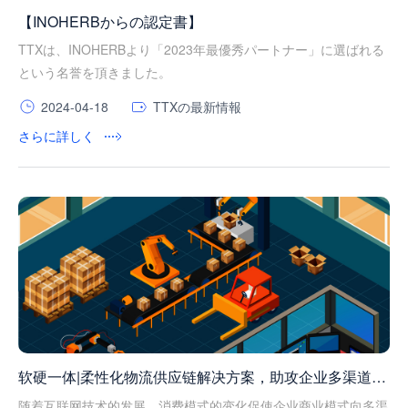
【INOHERBからの認定書】
TTXは、INOHERBより「2023年最優秀パートナー」に選ばれる
という名誉を頂きました。
2024-04-18
TTXの最新情報
さらに詳しく
软硬一体|柔性化物流供应链解决方案，助攻企业多渠道协
同发展
随着互联网技术的发展，消费模式的变化促使企业商业模式向多渠