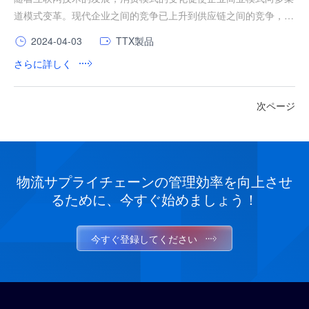
道模式变革。现代企业之间的竞争已上升到供应链之间的竞争，而
原有的单一渠道物流供应链管理已无法满足多渠道的参与者及消费
2024-04-03
TTX製品
者个性化的需求，需进行大幅优化。企业希望通过升级物流供应链
さらに詳しく
体系灵活满足不同渠道的需求，做到响应快捷，管理精益，从而提
升企业运营效率。
次ページ
物流サプライチェーンの管理効率を向上させ
るために、今すぐ始めましょう！
今すぐ登録してください