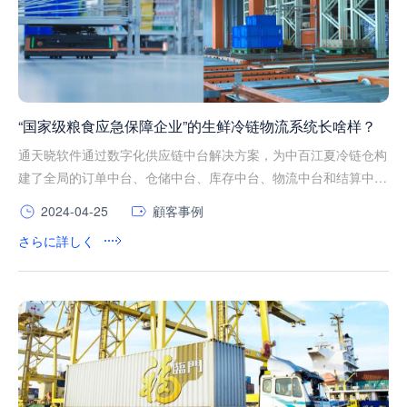
“国家级粮食应急保障企业”的生鲜冷链物流系统长啥样？
通天晓软件通过数字化供应链中台解决方案，为中百江夏冷链仓构
建了全局的订单中台、仓储中台、库存中台、物流中台和结算中台
等。
2024-04-25
顧客事例
さらに詳しく