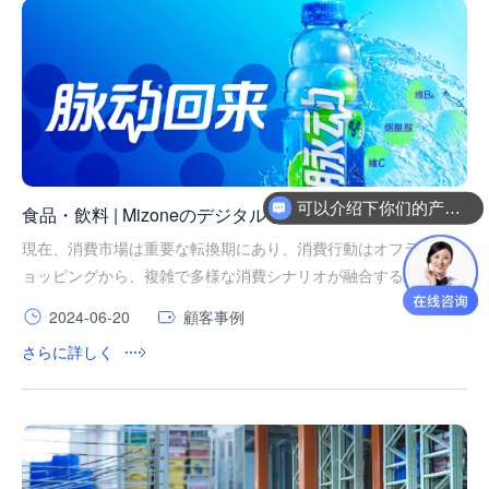
可以介绍下你们的产品么
食品・飲料 | Mizoneのデジタルサプライチェーンルール
の背後にあるもの
現在、消費市場は重要な転換期にあり、消費行動はオフラインシ
ョッピングから、複雑で多様な消費シナリオが融合するオムニチ
ャネル環境へと進化しています。食品・飲料業界は、その中でも
2024-06-20
顧客事例
最も典型的な業界の一つです。
さらに詳しく