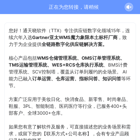
正在为您转接，请稍候
您好！通天晓软件（TTX）专注供应链数字化领域15年，连
续六年入选
Gartner亚太WMS魔力象限本土标杆厂商
，致
力于为企业提供
全链路数字化供应链解决方案。
核心产品包括
WMS仓储管理系统、OMS订单管理系统、
TMS运输管理系统、WES+RCS仓库执行系统
、BMS计费
管理系统、SCV控制塔，覆盖从订单到履约的全场景。 AI
能力已融入
订单运营、仓库运营、指标问答、知识问答
等环
节。
方案广泛应用于美妆日化、快消食品、新零售、时尚奢品、
鞋服、3PL、智能制造、医药医疗等行业，已服务400+头
部客户、全球3000+仓库。
如果您有意了解软件及服务，可直接描述您的业务场景和需
求，或留下您的【联系方式+公司名称】，会有专业产品顾