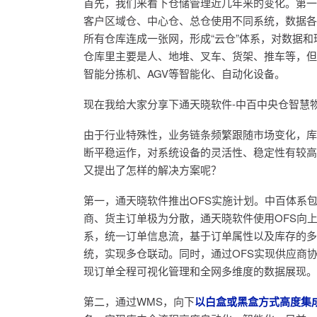
首先，我们来看下仓储管理近几年来的变化。
第一
客户区域仓、中心仓、总仓使用不同系统，数据各
所有仓库连成一张网，形成“云仓”体系，对数据
仓库里主要是人、地堆、叉车、货架、推车等，但现
智能分拣机、AGV等智能化、自动化设备。
现在我给大家分享下通天晓软件-中百中央仓智慧
由于行业特殊性，业务链条频繁跟随市场变化，库
断平稳运作，对系统设备的灵活性、稳定性有较高
又提出了怎样的解决方案呢？
第一
，通天晓软件推出OFS实施计划。中百体系
商、货主订单极为分散，通天晓软件使用OFS向
系，统一订单信息流，基于订单属性以及库存的多
统，实现多仓联动。同时，通过OFS实现供应商
现订单全程可视化管理和全网多维度的数据展现。
第二，通过WMS，向下
以白盒或黑盒方式高度集