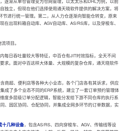
，逐渐从单仓管理变为仓网管理，以太太乐和DHL为例，以前
自独立，但现在他们选择使用通天晓软件提供的解决方案，将
和环节进行统一管理。第二，从人力仓逐渐向智能仓转变，原来
在出现料箱自动库、AGV自动库、AS/RS库，以及穿梭车、
物流项目。
内每日吞吐量较大等特征，中百仓有JIT时效指标，全天不间
要求。面对中百这样大体量、大规模的复杂仓库，通天晓软件
包含商超、便利店等各种大小业态，各个门店各有其诉求，供应
上集成了多个业态不同的ERP系统，建立了一套订单预约管理体
维度多层级订单分配逻辑，智能分发给下游不同仓库的执行系
协同、园区协同、仓配协同，并集成全网多环节的订单数据，实
成十几种设备
，包含AS/RS、四向穿梭车、AGV、传输线等设