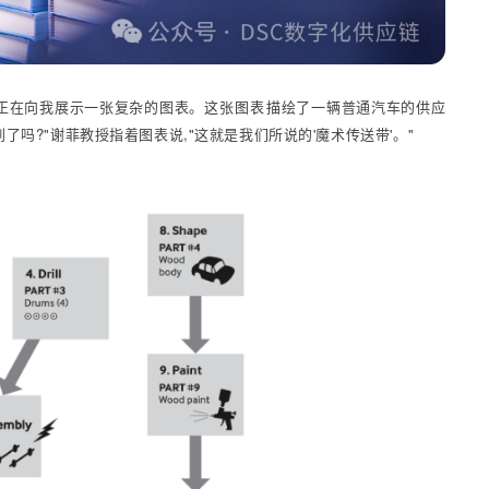
授正在向我展示一张复杂的图表。
这张图表描
绘了一辆普通汽车的供应
吗?"谢菲教授指着图表说,"这就是我们所说的'魔术传送带'。"