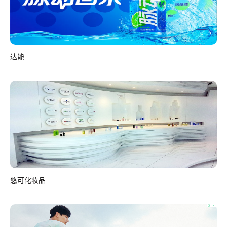
达能
悠可化妆品