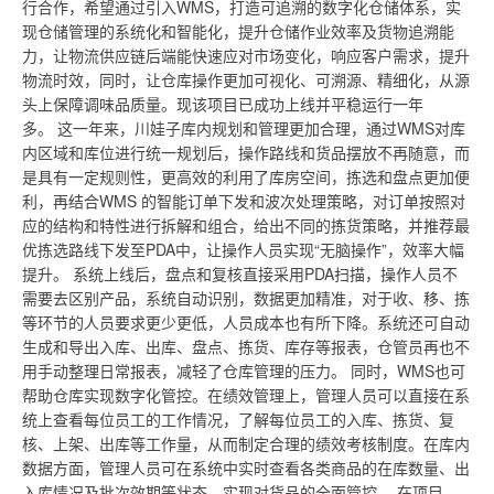
行合作，希望通过引入WMS，打造可追溯的数字化仓储体系，实
现仓储管理的系统化和智能化，提升仓储作业效率及货物追溯能
力，让物流供应链后端能快速应对市场变化，响应客户需求，提升
物流时效，同时，让仓库操作更加可视化、可溯源、精细化，从源
头上保障调味品质量。现该项目已成功上线并平稳运行一年
多。 这一年来，川娃子库内规划和管理更加合理，通过WMS对库
内区域和库位进行统一规划后，操作路线和货品摆放不再随意，而
是具有一定规则性，更高效的利用了库房空间，拣选和盘点更加便
利，再结合WMS 的智能订单下发和波次处理策略，对订单按照对
应的结构和特性进行拆解和组合，给出不同的拣货策略，并推荐
最
优
拣选路线下发至PDA中，让操作人员实现“无脑操作”，效率大幅
提升。 系统上线后，盘点和复核直接采用PDA扫描，操作人员不
需要去区别产品，系统自动识别，数据更加精准，对于收、移、拣
等环节的人员要求更少更低，人员成本也有所下降。系统还可自动
生成和导出入库、出库、盘点、拣货、库存等报表，仓管员再也不
用手动整理日常报表，减轻了仓库管理的压力。 同时，WMS也可
帮助仓库实现数字化管控。在绩效管理上，管理人员可以直接在系
统上查看每位员工的工作情况，了解每位员工的入库、拣货、复
核、上架、出库等工作量，从而制定合理的绩效考核制度。在库内
数据方面，管理人员可在系统中实时查看各类商品的在库数量、出
入库情况及批次效期等状态，实现对货品的全面管控。 在项目