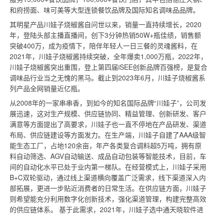
和府捞面、味可美等大型连锁餐饮品牌及国际知名调味品品牌。
其明星产品川娃子烧椒酱自问世以来，销量一直持续增长，2020
年，登陆头部主播直播间，创下3分钟热销50W+瓶佳绩，销售额
突破400万，成为疫情下，陪伴年轻人一日三餐的灵魂酱料，在
2021年，川娃子烧椒酱持续突破，全年爆卖1,000万瓶，2022年，
川娃子烧椒酱突出重围，登上第四届iSEE创新品牌百强榜，是复合
调味品行业当之无愧的黑马。截止到2023年6月，川娃子烧椒酱系
列产品全网销量近亿瓶。
从2008年的一家串串香，到如今的知名国际品牌“川娃子”，公司发
展迅速，这对生产规模、供应链协同、精益管理、创新研发、客户
满意等方面提出了高要求，川娃子也一直不停地在产品研发、渠道
布局、供应链建设等方面发力。在生产端，川娃子自建了AAA级智
能生态工厂，占地120余亩，年产各类复合调料超5万吨，拥有原
料自动筛选、AGV自动输送、成品自动包装等智能技术，目前，车
间的自动化水平已处于业内
第一
梯队。在经营模式上，川娃子采用
B+C双轮驱动，通过线上渠道横向覆盖广泛需求，线下渠道深入内
部拓展，更进一步贴近消费者的日常生活。在供应链方面，川娃子
则希望能充分利用数字化创新技术，强化渠道管理，构建完整高效
的供应链体系。 基于此需求，2021年，川娃子选中通天晓软件进