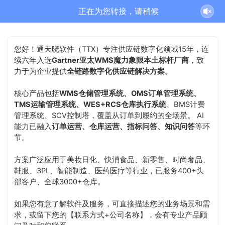
正在为您转接，请稍候
您好！通天晓软件（TTX）专注供应链数字化领域15年，连
续六年入选
Gartner亚太WMS魔力象限本土标杆厂商
，致
力于为企业提供
全链路数字化供应链解决方案。
核心产品包括
WMS仓储管理系统、OMS订单管理系统、
TMS运输管理系统、WES+RCS仓库执行系统
、BMS计费
管理系统、SCV控制塔，覆盖从订单到履约的全场景。 AI
能力已融入
订单运营、仓库运营、指标问答、知识问答
等环
节。
方案广泛应用于美妆日化、快消食品、新零售、时尚奢品、
鞋服、3PL、智能制造、医药医疗等行业，已服务400+头
部客户、全球3000+仓库。
如果您有意了解软件及服务，可直接描述您的业务场景和需
求，或留下您的【联系方式+公司名称】，会有专业产品顾