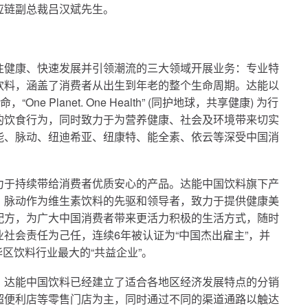
应链副总裁吕汉斌先生。
注健康、快速发展并引领潮流的三大领域开展业务：专业特
饮料，涵盖了消费者从出生到年老的整个生命周期。达能以
 Planet. One Health” (同护地球，共享健康) 为行
的饮食行为，同时致力于为营养健康、社会及环境带来切实
能、脉动、纽迪希亚、纽康特、能全素、依云等深受中国消
力于持续带给消费者优质安心的产品。达能中国饮料旗下产
，脉动作为维生素饮料的先驱和
领导者
，致力于提供健康美
配方，为广大中国消费者带来更活力积极的生活方式，随时
社会责任为己任，连续6年被认证为“中国杰出雇主”，并
中华区饮料行业
最
大的“共益企业”。
，达能中国饮料已经建立了适合各地区经济发展特点的分销
超便利店等零售门店为主，同时通过不同的渠道通路以触达