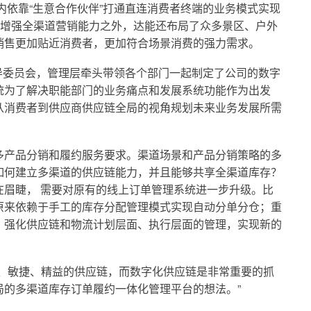
内依靠“生意合作伙伴”打通直连消费者终端的业务模式实现
平台增强全渠道营销能力之外，达能还布局了众多景区、户外
销售更加贴近消费者，更加符合场景消费的强力需求。
指导委员会，管理层牵头带领各个部门一起制定了公司的数字
统为了解决职能部门的业务痛点和发展系统功能作为出发
从消费者到供应商供应链全局的视角规划未来业务发展所需
多产品分销和履约服务要求。渠道场景和产品分销策略的多
如何建立多渠道的供应链能力，并且能够共享全渠道库存？
在眉睫， 需要对原有的线上订单管理系统进一步升级。比
原来依赖于手工的库存分配管理模式实现自动分单分仓；重
；强化供应链和物流计划层面、执行层面的管理，实现新的
营、敏捷、精益的供应链，而数字化供应链是非常重要的抓
局的多渠道库存订单履约一体化管理平台的想法。”