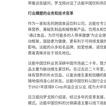
带着这些疑问，罗戈网对话了达能中国饮料供
行业翘楚的业务和技术变革
作为一家知名的跨国食品饮料公司，达能在专
殊营养、基础乳制品和植物基产品、饮用水和
“通过食品，为尽可能多的人带来健康”为企业使命，“One
动框架，鼓励更为健康、更有利于可持续发展
影响。达能的众多知名品牌，如爱他美、诺优
费者青睐并处于领先地位。
达能中国饮料业务深耕中国市场逾二十年，致
品主要为脉动维生素饮料。在过去近二十年里
味有营养的补水饮品，以富含维生素和低糖的
随地保持身心好状态。达能中国饮料以践行企业
于2021年获得B Corp共益企业认证, 成为大
吕汉斌向罗戈网介绍道，经过多年的变革发展
模式。达能中国饮料的分销渠道主要以线下商