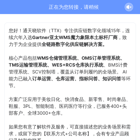
正在为您转接，请稍候
您好！通天晓软件（TTX）专注供应链数字化领域15年，连
续六年入选
Gartner亚太WMS魔力象限本土标杆厂商
，致
力于为企业提供
全链路数字化供应链解决方案。
核心产品包括
WMS仓储管理系统、OMS订单管理系统、
TMS运输管理系统、WES+RCS仓库执行系统
、BMS计费
管理系统、SCV控制塔，覆盖从订单到履约的全场景。 AI
能力已融入
订单运营、仓库运营、指标问答、知识问答
等环
节。
方案广泛应用于美妆日化、快消食品、新零售、时尚奢品、
鞋服、3PL、智能制造、医药医疗等行业，已服务400+头
部客户、全球3000+仓库。
如果您有意了解软件及服务，可直接描述您的业务场景和需
求，或留下您的【联系方式+公司名称】，会有专业产品顾