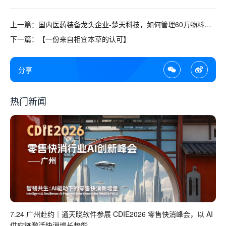
上一篇：国内医药装备龙头企业-楚天科技，如何管理60万物料、
30多个仓库？
下一篇：【一份来自相宜本草的认可】
分享
热门新闻
7.24 广州赴约｜通天晓软件参展 CDIE2026 零售快消峰会，以 AI
供应链激活快消增长势能